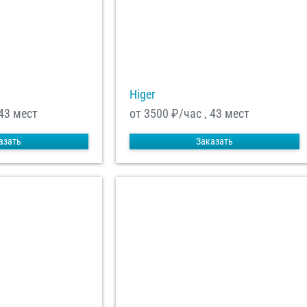
Higer
 43 мест
от 3500
₽/час , 43 мест
азать
Заказать