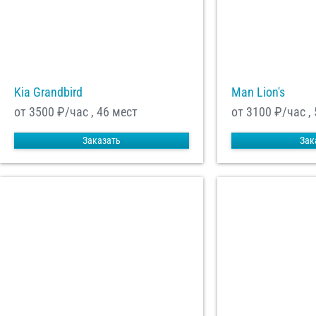
Kia Grandbird
Man Lion's
от 3500
₽/час , 46 мест
от 3100
₽/час ,
Заказать
Зак
С
Политикой конфид
согласие на обраб
Отп