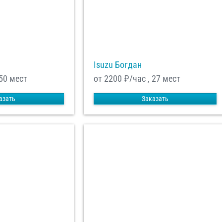
Isuzu Богдан
 50 мест
от 2200
₽/час , 27 мест
азать
Заказать
енциальности
ознакомлен(а), даю
отку моих Персональных данных
равить заказ