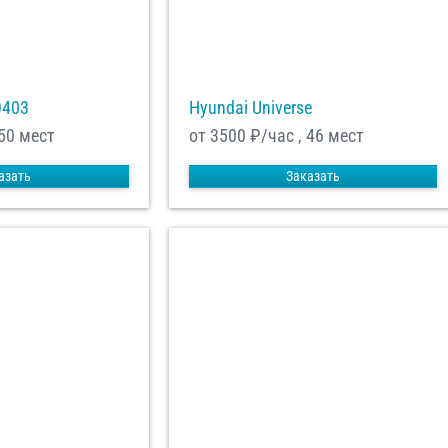
О403
Hyundai Universe
 50 мест
от 3500
₽/час , 46 мест
азать
Заказать