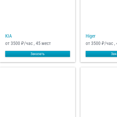
KIA
Higer
от 3500
₽/час , 45 мест
от 3500
₽/час ,
Заказать
Зак