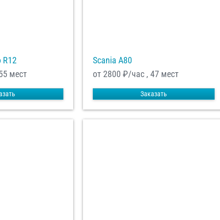
o R12
Scania A80
 55 мест
от 2800
₽/час , 47 мест
азать
Заказать