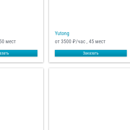
Yutong
 50 мест
от 3500
₽/час , 45 мест
азать
Заказать