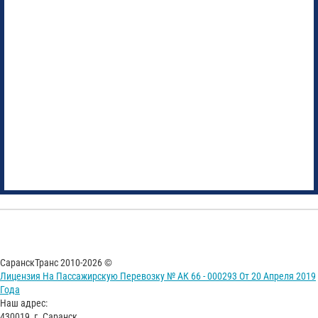
СаранскТранс 2010-2026 ©
Лицензия На Пассажирскую Перевозку № АК 66 - 000293 От 20 Апреля 2019
Года
Наш адрес:
430019, г. Саранск,