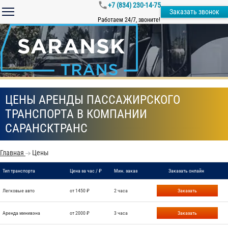
+7 (834) 230-14-75
Заказать звонок
Работаем 24/7, звоните!
ЦЕНЫ АРЕНДЫ ПАССАЖИРСКОГО
ТРАНСПОРТА В КОМПАНИИ
САРАНСКТРАНС
Главная
Цены
Тип транспорта
Цена за час / ₽
Мин. заказ
Заказать онлайн
Легковые авто
от 1450 ₽
2 часа
Заказать
Аренда минивэна
от 2000 ₽
3 часа
Заказать