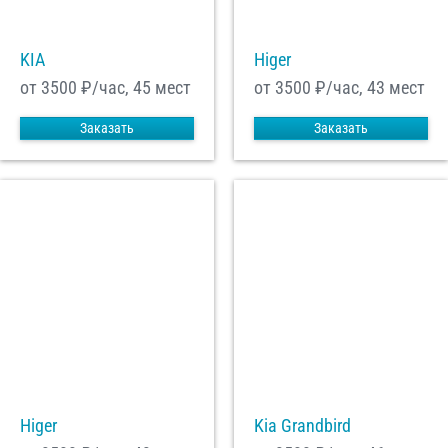
KIA
Higer
С
Политикой конфиденциальности
ознакомлен(а), даю согласие на
обработку моих Персональных данных
от 3500
₽/час, 45 мест
от 3500
₽/час, 43 мест
Отправить заказ
Заказать
Заказать
Higer
Kia Grandbird